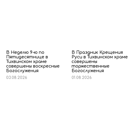
В Неделю 9-ю по
В Праздник Крещения
Пятидесятнице в
Руси в Тихвинском храме
Тихвинском храме
совершены
совершены воскресные
торжественные
Богослужения
Богослужения
03.08.2026
01.08.2026