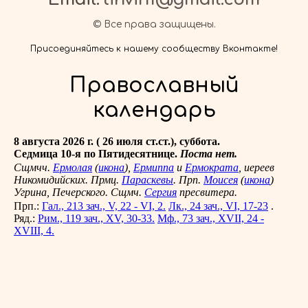
© Все права защищены.
Присоединяйтесь к нашему сообществу Вконтакте!
Православный
календарь
8 августа 2026 г. ( 26 июля ст.ст.), суббота.
Седмица 10-я по Пятидесятнице.
Поста нет.
Сщмчч.
Ермолая
(
икона
),
Ермиппа
и
Ермократа
, иереев
Никомидийских. Прмц.
Параскевы
. Прп.
Моисея
(
икона
)
Угрина, Печерского. Сщмч.
Сергия
пресвитера.
Прп.:
Гал., 213 зач., V, 22 - VI, 2.
Лк., 24 зач., VI, 17-23
.
Ряд.:
Рим., 119 зач., XV, 30-33.
Мф., 73 зач., XVII, 24 -
XVIII, 4.