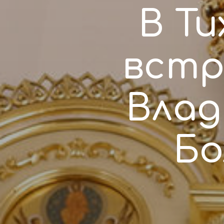
В Т
встр
Влад
Бо