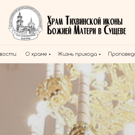
вости
О храме
Жизнь прихода
Проповед