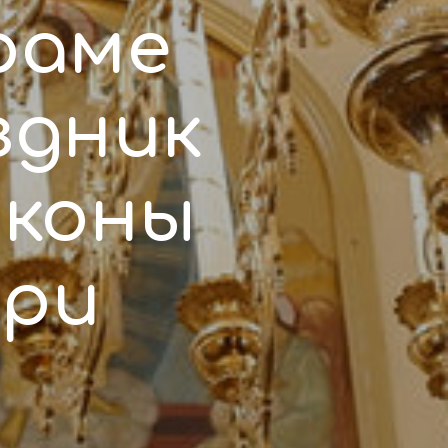
раме
здник
иконы
ери