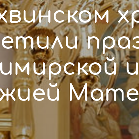
ихвинском х
етили пра
имирской 
жией Мат