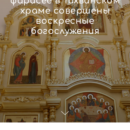
фарисее в Тихвинском
храме совершены
воскресные
богослужения