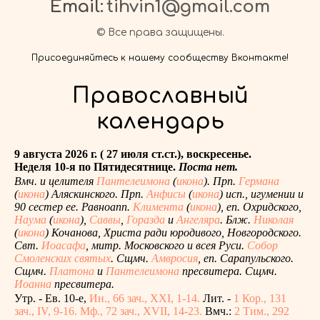
Email:
tihvin1@gmail.com
© Все права защищены.
Присоединяйтесь к нашему сообществу Вконтакте!
Православный
календарь
9 августа 2026 г. ( 27 июля ст.ст.), воскресенье.
Неделя 10-я по Пятидесятнице.
Поста нет.
Вмч. и целителя
Пантелеимона
(
икона
). Прп.
Германа
(
икона
) Аляскинского. Прп.
Анфисы
(
икона
) исп., игумении и
90 сестер ее. Равноапп.
Климента
(
икона
), еп. Охридского,
Наума
(
икона
),
Саввы
,
Горазда
и
Ангеляра
. Блж.
Николая
(
икона
) Кочанова, Христа ради юродивого, Новгородского.
Свт.
Иоасафа
, митр. Московского и всея Руси.
Собор
Смоленских святых
. Сщмч.
Амвросия
, еп. Сарапульского.
Сщмч.
Платона
и
Пантелеимона
пресвитера. Сщмч.
Иоанна
пресвитера.
Утр. - Ев. 10-е,
Ин., 66 зач., XXI, 1-14.
Лит. -
1 Кор., 131
зач., IV, 9-16.
Мф., 72 зач., XVII, 14-23.
Вмч.:
2 Тим., 292