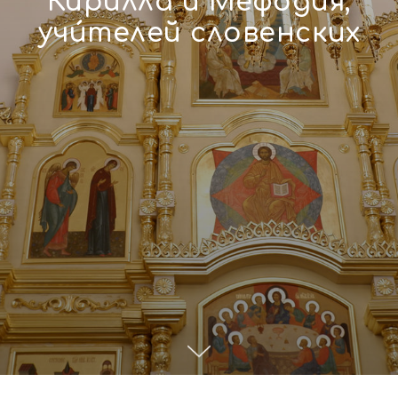
Кирилла и Мефодия,
учи́телей словенских