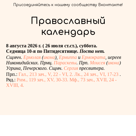
Присоединяйтесь к нашему сообществу Вконтакте!
Православный
календарь
8 августа 2026 г. ( 26 июля ст.ст.), суббота.
Седмица 10-я по Пятидесятнице.
Поста нет.
Сщмчч.
Ермолая
(
икона
),
Ермиппа
и
Ермократа
, иереев
Никомидийских. Прмц.
Параскевы
. Прп.
Моисея
(
икона
)
Угрина, Печерского. Сщмч.
Сергия
пресвитера.
Прп.:
Гал., 213 зач., V, 22 - VI, 2.
Лк., 24 зач., VI, 17-23
.
Ряд.:
Рим., 119 зач., XV, 30-33.
Мф., 73 зач., XVII, 24 -
XVIII, 4.