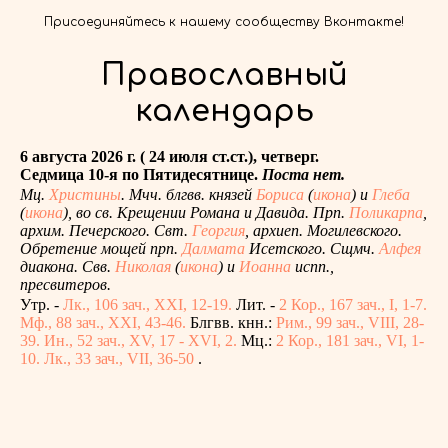
Присоединяйтесь к нашему сообществу Вконтакте!
Православный
календарь
6 августа 2026 г. ( 24 июля ст.ст.), четверг.
Седмица 10-я по Пятидесятнице.
Поста нет.
Мц.
Христины
. Мчч. блгвв. князей
Бориса
(
икона
) и
Глеба
(
икона
), во св. Крещении Романа и Давида. Прп.
Поликарпа
,
архим. Печерского. Свт.
Георгия
, архиеп. Могилевского.
Обретение мощей прп.
Далмата
Исетского. Сщмч.
Алфея
диакона. Свв.
Николая
(
икона
) и
Иоанна
испп.,
пресвитеров.
Утр. -
Лк., 106 зач., XXI, 12-19.
Лит. -
2 Кор., 167 зач., I, 1-7.
Мф., 88 зач., XXI, 43-46.
Блгвв. кнн.:
Рим., 99 зач., VIII, 28-
39.
Ин., 52 зач., XV, 17 - XVI, 2.
Мц.:
2 Кор., 181 зач., VI, 1-
10.
Лк., 33 зач., VII, 36-50
.