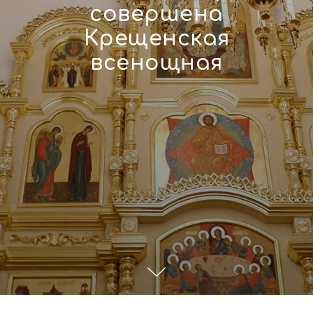
совершена
Крещенская
всенощная