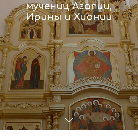
мучениц Агапии,
Ирины и Хионии