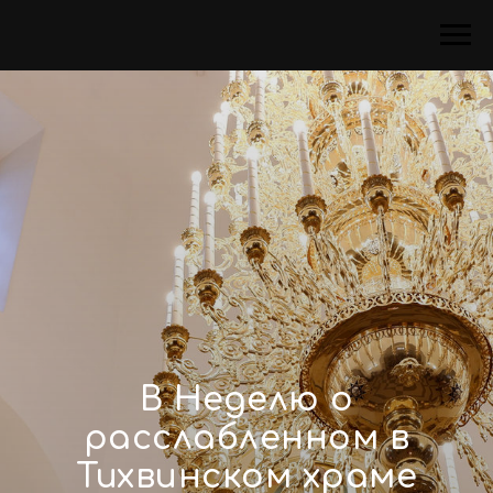
В Неделю о
расслабленном в
Тихвинском храме