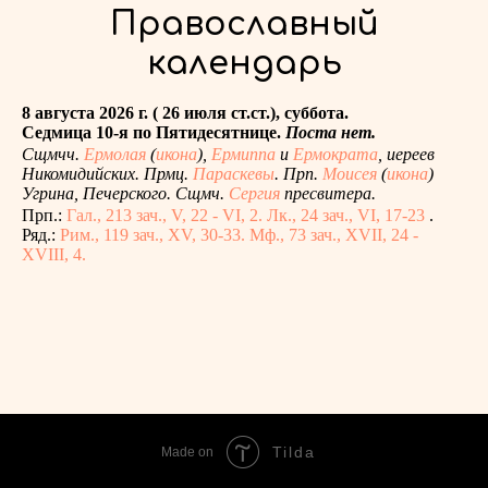
Православный
календарь
8 августа 2026 г. ( 26 июля ст.ст.), суббота.
Седмица 10-я по Пятидесятнице.
Поста нет.
Сщмчч.
Ермолая
(
икона
),
Ермиппа
и
Ермократа
, иереев
Никомидийских. Прмц.
Параскевы
. Прп.
Моисея
(
икона
)
Угрина, Печерского. Сщмч.
Сергия
пресвитера.
Прп.:
Гал., 213 зач., V, 22 - VI, 2.
Лк., 24 зач., VI, 17-23
.
Ряд.:
Рим., 119 зач., XV, 30-33.
Мф., 73 зач., XVII, 24 -
XVIII, 4.
Tilda
Made on