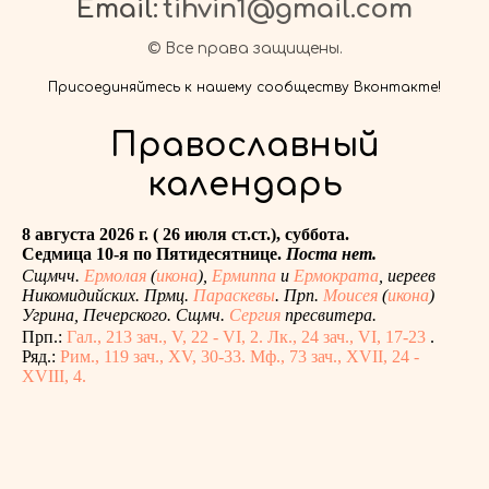
Email:
tihvin1@gmail.com
© Все права защищены.
Присоединяйтесь к нашему сообществу Вконтакте!
Православный
календарь
8 августа 2026 г. ( 26 июля ст.ст.), суббота.
Седмица 10-я по Пятидесятнице.
Поста нет.
Сщмчч.
Ермолая
(
икона
),
Ермиппа
и
Ермократа
, иереев
Никомидийских. Прмц.
Параскевы
. Прп.
Моисея
(
икона
)
Угрина, Печерского. Сщмч.
Сергия
пресвитера.
Прп.:
Гал., 213 зач., V, 22 - VI, 2.
Лк., 24 зач., VI, 17-23
.
Ряд.:
Рим., 119 зач., XV, 30-33.
Мф., 73 зач., XVII, 24 -
XVIII, 4.