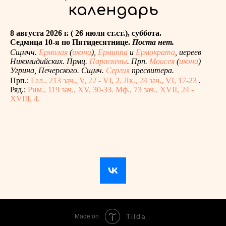
календарь
8 августа 2026 г. ( 26 июля ст.ст.), суббота.
Седмица 10-я по Пятидесятнице.
Поста нет.
Сщмчч.
Ермолая
(
икона
),
Ермиппа
и
Ермократа
, иереев
Никомидийских. Прмц.
Параскевы
. Прп.
Моисея
(
икона
)
Угрина, Печерского. Сщмч.
Сергия
пресвитера.
Прп.:
Гал., 213 зач., V, 22 - VI, 2.
Лк., 24 зач., VI, 17-23
.
Ряд.:
Рим., 119 зач., XV, 30-33.
Мф., 73 зач., XVII, 24 -
XVIII, 4.
Tilda
Made on