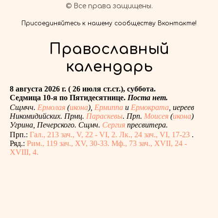
© Все права защищены.
Присоединяйтесь к нашему сообществу Вконтакте!
Православный
календарь
8 августа 2026 г. ( 26 июля ст.ст.), суббота.
Седмица 10-я по Пятидесятнице.
Поста нет.
Сщмчч.
Ермолая
(
икона
),
Ермиппа
и
Ермократа
, иереев
Никомидийских. Прмц.
Параскевы
. Прп.
Моисея
(
икона
)
Угрина, Печерского. Сщмч.
Сергия
пресвитера.
Прп.:
Гал., 213 зач., V, 22 - VI, 2.
Лк., 24 зач., VI, 17-23
.
Ряд.:
Рим., 119 зач., XV, 30-33.
Мф., 73 зач., XVII, 24 -
XVIII, 4.