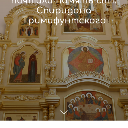
почтили память свт.
Спиридона
Тримифунтского