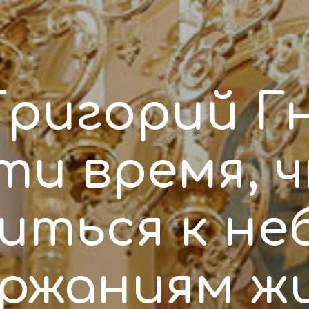
Григорий Гн
ти время, 
иться к не
ржаниям ж