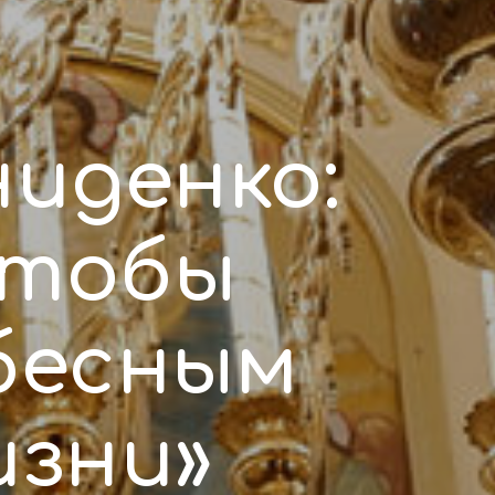
иденко:
чтобы
бесным
изни»