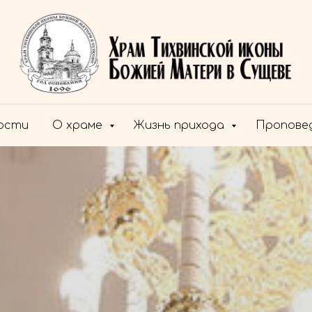
ости
О храме
Жизнь прихода
Пропове