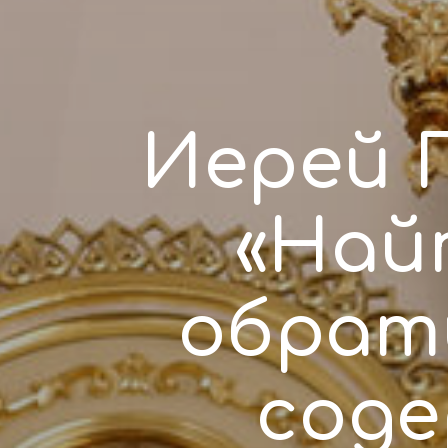
Иерей 
«Най
обрат
соде